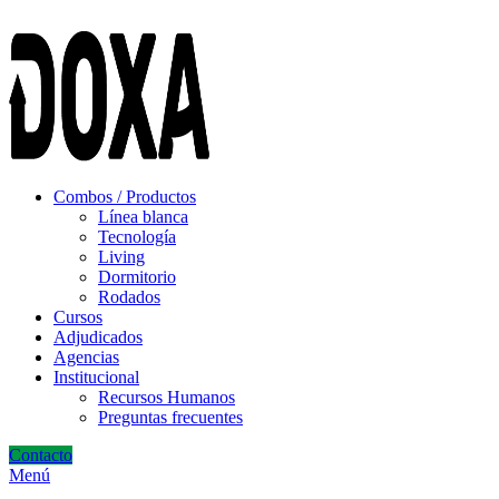
ADD ANYTHING HERE OR JUST REMOVE IT…
Combos / Productos
Línea blanca
Tecnología
Living
Dormitorio
Rodados
Cursos
Adjudicados
Agencias
Institucional
Recursos Humanos
Preguntas frecuentes
Contacto
Menú