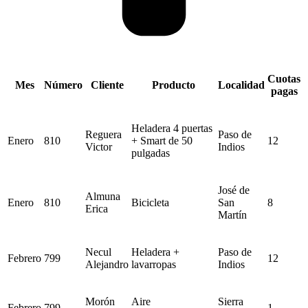
Cuotas
Mes
Número
Cliente
Producto
Localidad
pagas
Heladera 4 puertas
Reguera
Paso de
Enero
810
+ Smart de 50
12
Victor
Indios
pulgadas
José de
Almuna
Enero
810
Bicicleta
San
8
Erica
Martín
Necul
Heladera +
Paso de
Febrero
799
12
Alejandro
lavarropas
Indios
Morón
Aire
Sierra
Febrero
799
1