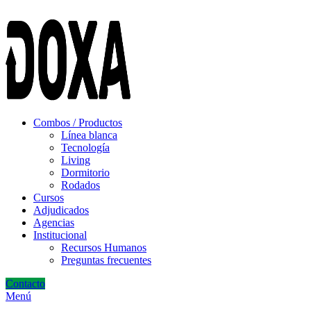
ADD ANYTHING HERE OR JUST REMOVE IT…
Combos / Productos
Línea blanca
Tecnología
Living
Dormitorio
Rodados
Cursos
Adjudicados
Agencias
Institucional
Recursos Humanos
Preguntas frecuentes
Contacto
Menú