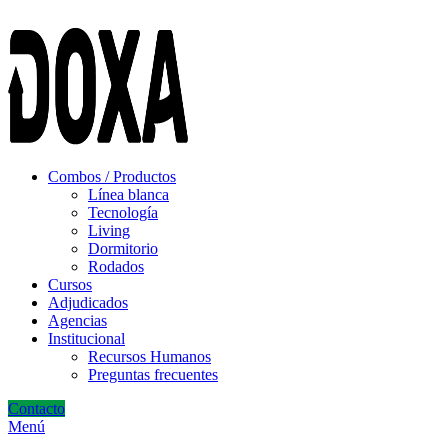
ADD ANYTHING HERE OR JUST REMOVE IT…
Combos / Productos
Línea blanca
Tecnología
Living
Dormitorio
Rodados
Cursos
Adjudicados
Agencias
Institucional
Recursos Humanos
Preguntas frecuentes
Contacto
Menú