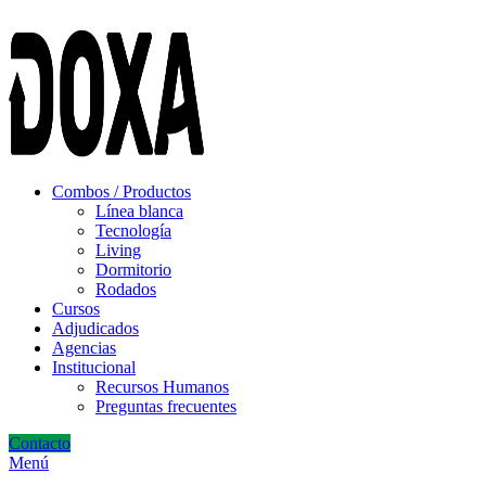
ADD ANYTHING HERE OR JUST REMOVE IT…
Combos / Productos
Línea blanca
Tecnología
Living
Dormitorio
Rodados
Cursos
Adjudicados
Agencias
Institucional
Recursos Humanos
Preguntas frecuentes
Contacto
Menú