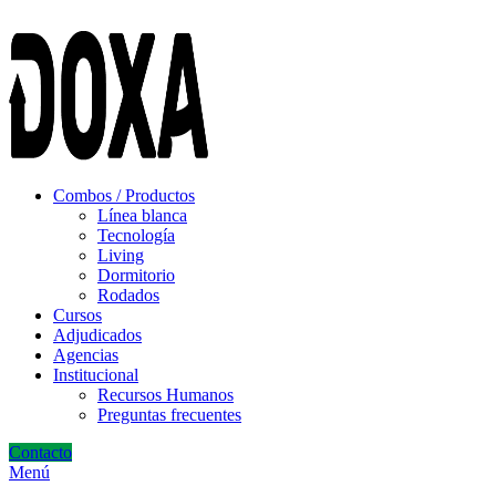
ADD ANYTHING HERE OR JUST REMOVE IT…
Combos / Productos
Línea blanca
Tecnología
Living
Dormitorio
Rodados
Cursos
Adjudicados
Agencias
Institucional
Recursos Humanos
Preguntas frecuentes
Contacto
Menú