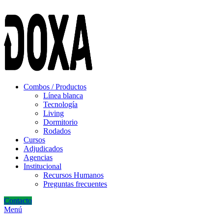
ADD ANYTHING HERE OR JUST REMOVE IT…
Combos / Productos
Línea blanca
Tecnología
Living
Dormitorio
Rodados
Cursos
Adjudicados
Agencias
Institucional
Recursos Humanos
Preguntas frecuentes
Contacto
Menú