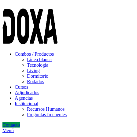
ADD ANYTHING HERE OR JUST REMOVE IT…
Combos / Productos
Línea blanca
Tecnología
Living
Dormitorio
Rodados
Cursos
Adjudicados
Agencias
Institucional
Recursos Humanos
Preguntas frecuentes
Contacto
Menú