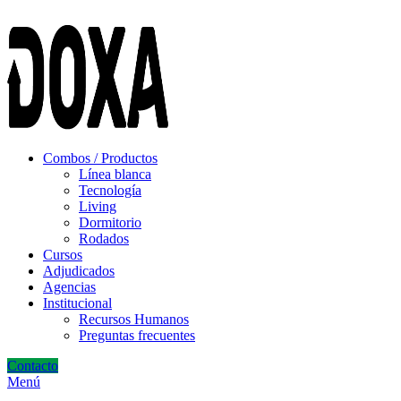
ADD ANYTHING HERE OR JUST REMOVE IT…
Combos / Productos
Línea blanca
Tecnología
Living
Dormitorio
Rodados
Cursos
Adjudicados
Agencias
Institucional
Recursos Humanos
Preguntas frecuentes
Contacto
Menú