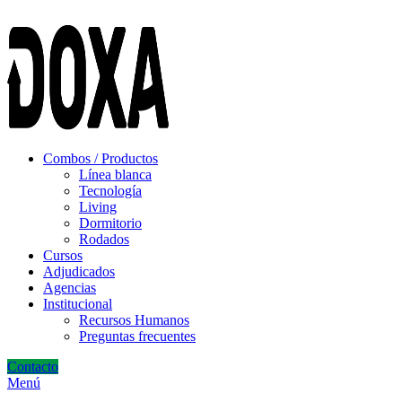
ADD ANYTHING HERE OR JUST REMOVE IT…
Combos / Productos
Línea blanca
Tecnología
Living
Dormitorio
Rodados
Cursos
Adjudicados
Agencias
Institucional
Recursos Humanos
Preguntas frecuentes
Contacto
Menú