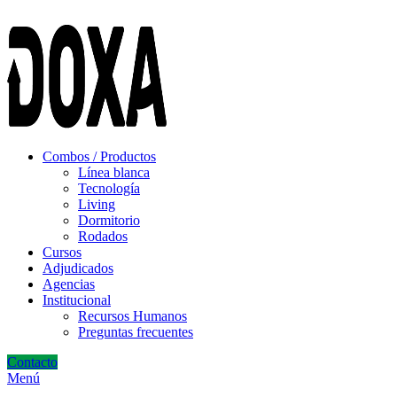
ADD ANYTHING HERE OR JUST REMOVE IT…
Combos / Productos
Línea blanca
Tecnología
Living
Dormitorio
Rodados
Cursos
Adjudicados
Agencias
Institucional
Recursos Humanos
Preguntas frecuentes
Contacto
Menú