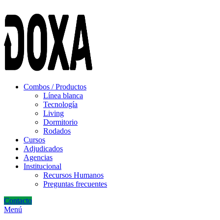
ADD ANYTHING HERE OR JUST REMOVE IT…
Combos / Productos
Línea blanca
Tecnología
Living
Dormitorio
Rodados
Cursos
Adjudicados
Agencias
Institucional
Recursos Humanos
Preguntas frecuentes
Contacto
Menú