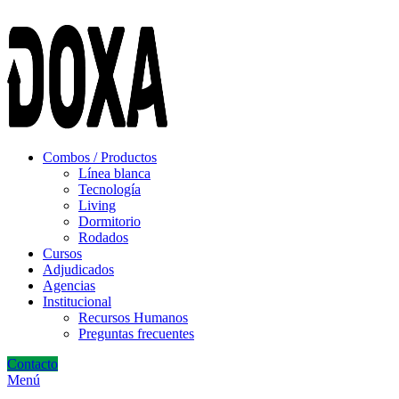
ADD ANYTHING HERE OR JUST REMOVE IT…
Combos / Productos
Línea blanca
Tecnología
Living
Dormitorio
Rodados
Cursos
Adjudicados
Agencias
Institucional
Recursos Humanos
Preguntas frecuentes
Contacto
Menú