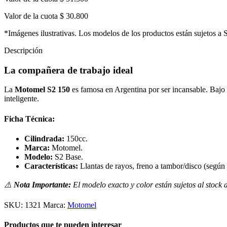
Valor de la cuota
$ 30.800
*Imágenes ilustrativas. Los modelos de los productos están sujetos a 
Descripción
La compañera de trabajo ideal
La
Motomel S2 150
es famosa en Argentina por ser incansable. Bajo m
inteligente.
Ficha Técnica:
Cilindrada:
150cc.
Marca:
Motomel.
Modelo:
S2 Base.
Características:
Llantas de rayos, freno a tambor/disco (según v
⚠️
Nota Importante:
El modelo exacto y color están sujetos al stock
SKU:
1321
Marca:
Motomel
Productos que te pueden interesar